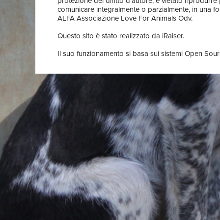
protezione del diritto d'autore, è vietato riprodurre
comunicare integralmente o parzialmente, in una form
ALFA Associazione Love For Animals Odv.
Questo sito è stato realizzato da iRaiser.
Il suo funzionamento si basa sui sistemi Open Sourc